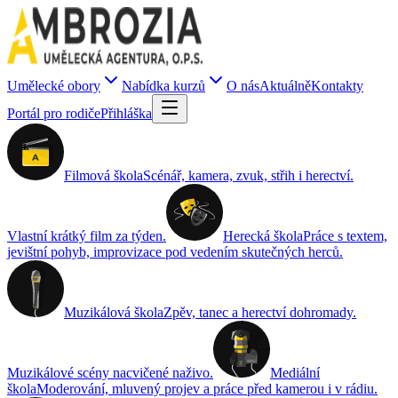
Umělecké obory
Nabídka kurzů
O nás
Aktuálně
Kontakty
Portál pro rodiče
Přihláška
Filmová škola
Scénář, kamera, zvuk, střih i herectví.
Vlastní krátký film za týden.
Herecká škola
Práce s textem,
jevištní pohyb, improvizace pod vedením skutečných herců.
Muzikálová škola
Zpěv, tanec a herectví dohromady.
Muzikálové scény nacvičené naživo.
Mediální
škola
Moderování, mluvený projev a práce před kamerou i v rádiu.