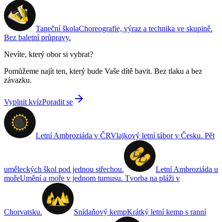
Taneční škola
Choreografie, výraz a technika ve skupině.
Bez baletní průpravy.
Nevíte, který obor si vybrat?
Pomůžeme najít ten, který bude Vaše dítě bavit. Bez tlaku a bez
závazku.
Vyplnit kvíz
Poradit se
Letní Ambroziáda v ČR
Vlajkový letní tábor v Česku. Pět
uměleckých škol pod jednou střechou.
Letní Ambroziáda u
moře
Umění a moře v jednom turnusu. Tvorba na pláži v
Chorvatsku.
Snídaňový kemp
Krátký letní kemp s ranní