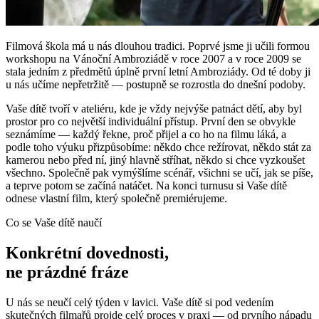
Filmová škola má u nás dlouhou tradici. Poprvé jsme ji učili formou
workshopu na Vánoční Ambroziádě v roce 2007 a v roce 2009 se
stala jedním z předmětů úplně první letní Ambroziády. Od té doby ji
u nás učíme nepřetržitě — postupně se rozrostla do dnešní podoby.
Vaše dítě tvoří v ateliéru, kde je vždy nejvýše patnáct dětí, aby byl
prostor pro co největší individuální přístup. První den se obvykle
seznámíme — každý řekne, proč přijel a co ho na filmu láká, a
podle toho výuku přizpůsobíme: někdo chce režírovat, někdo stát za
kamerou nebo před ní, jiný hlavně stříhat, někdo si chce vyzkoušet
všechno. Společně pak vymýšlíme scénář, všichni se učí, jak se píše,
a teprve potom se začíná natáčet. Na konci turnusu si Vaše dítě
odnese vlastní film, který společně premiérujeme.
Co se Vaše dítě naučí
Konkrétní dovednosti,
ne prázdné fráze
U nás se neučí celý týden v lavici. Vaše dítě si pod vedením
skutečných filmařů projde celý proces v praxi — od prvního nápadu