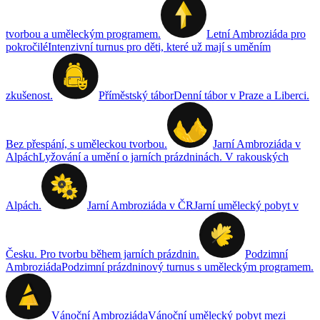
tvorbou a uměleckým programem.
Letní Ambroziáda pro
pokročilé
Intenzivní turnus pro děti, které už mají s uměním
zkušenost.
Příměstský tábor
Denní tábor v Praze a Liberci.
Bez přespání, s uměleckou tvorbou.
Jarní Ambroziáda v
Alpách
Lyžování a umění o jarních prázdninách. V rakouských
Alpách.
Jarní Ambroziáda v ČR
Jarní umělecký pobyt v
Česku. Pro tvorbu během jarních prázdnin.
Podzimní
Ambroziáda
Podzimní prázdninový turnus s uměleckým programem.
Vánoční Ambroziáda
Vánoční umělecký pobyt mezi