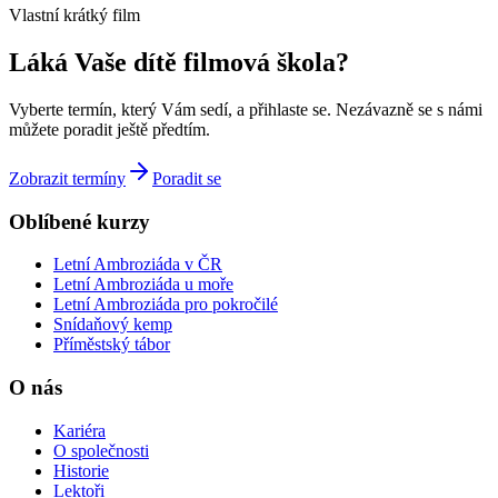
Vlastní krátký film
Láká Vaše dítě
filmová škola
?
Vyberte termín, který Vám sedí, a přihlaste se. Nezávazně se s námi
můžete poradit ještě předtím.
Zobrazit termíny
Poradit se
Oblíbené kurzy
Letní Ambroziáda v ČR
Letní Ambroziáda u moře
Letní Ambroziáda pro pokročilé
Snídaňový kemp
Příměstský tábor
O nás
Kariéra
O společnosti
Historie
Lektoři