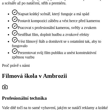
a scénáře až po natáčení, střih a premiéru.
Napsat krátký scénář, který funguje a má spád
Postavit kompozici záběru a vést herce před kamerou
Pracovat s profesionální kamerou, světly a zvukem
Sestříhat film, doplnit hudbu a zvukové efekty
Vést filmový štáb a domluvit se s ostatními tak, aby to
fungovalo
Prezentovat svůj film publiku a unést konstruktivní
zpětnou vazbu
Proč právě s námi
Filmová škola
v Ambrozii
Profesionální technika
Vaše dítě točí na to samé vybavení, jakým se natáčí reklamy a krátké