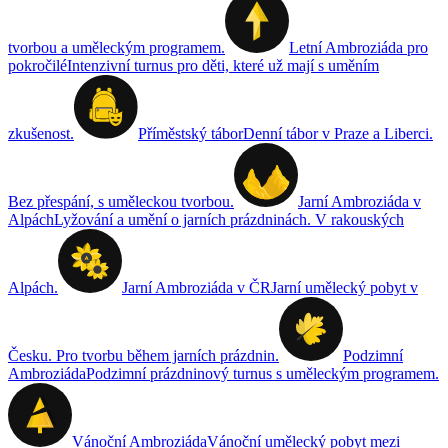
tvorbou a uměleckým programem.
Letní Ambroziáda pro
pokročilé
Intenzivní turnus pro děti, které už mají s uměním
zkušenost.
Příměstský tábor
Denní tábor v Praze a Liberci.
Bez přespání, s uměleckou tvorbou.
Jarní Ambroziáda v
Alpách
Lyžování a umění o jarních prázdninách. V rakouských
Alpách.
Jarní Ambroziáda v ČR
Jarní umělecký pobyt v
Česku. Pro tvorbu během jarních prázdnin.
Podzimní
Ambroziáda
Podzimní prázdninový turnus s uměleckým programem.
Vánoční Ambroziáda
Vánoční umělecký pobyt mezi