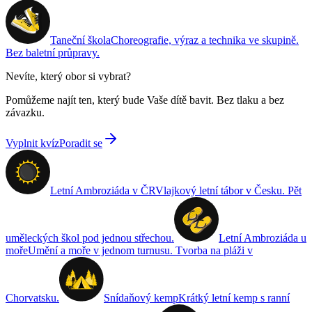
Taneční škola
Choreografie, výraz a technika ve skupině.
Bez baletní průpravy.
Nevíte, který obor si vybrat?
Pomůžeme najít ten, který bude Vaše dítě bavit. Bez tlaku a bez
závazku.
Vyplnit kvíz
Poradit se
Letní Ambroziáda v ČR
Vlajkový letní tábor v Česku. Pět
uměleckých škol pod jednou střechou.
Letní Ambroziáda u
moře
Umění a moře v jednom turnusu. Tvorba na pláži v
Chorvatsku.
Snídaňový kemp
Krátký letní kemp s ranní