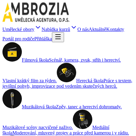
Umělecké obory
Nabídka kurzů
O nás
Aktuálně
Kontakty
Portál pro rodiče
Přihláška
Filmová škola
Scénář, kamera, zvuk, střih i herectví.
Vlastní krátký film za týden.
Herecká škola
Práce s textem,
jevištní pohyb, improvizace pod vedením skutečných herců.
Muzikálová škola
Zpěv, tanec a herectví dohromady.
Muzikálové scény nacvičené naživo.
Mediální
škola
Moderování, mluvený projev a práce před kamerou i v rádiu.