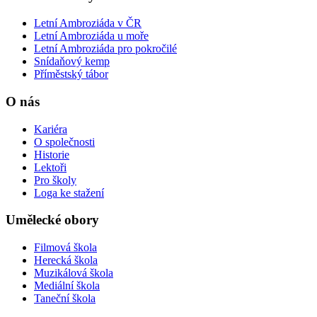
Letní Ambroziáda v ČR
Letní Ambroziáda u moře
Letní Ambroziáda pro pokročilé
Snídaňový kemp
Příměstský tábor
O nás
Kariéra
O společnosti
Historie
Lektoři
Pro školy
Loga ke stažení
Umělecké obory
Filmová škola
Herecká škola
Muzikálová škola
Mediální škola
Taneční škola