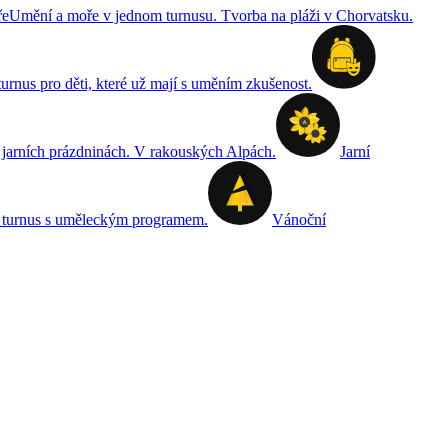
ře
Umění a moře v jednom turnusu. Tvorba na pláži v Chorvatsku.
turnus pro děti, které už mají s uměním zkušenost.
 jarních prázdninách. V rakouských Alpách.
Jarní
 turnus s uměleckým programem.
Vánoční