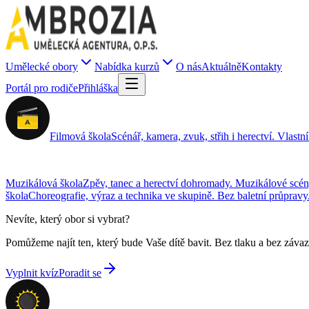
Umělecké obory
Nabídka kurzů
O nás
Aktuálně
Kontakty
Portál pro rodiče
Přihláška
Filmová škola
Scénář, kamera, zvuk, střih i herectví. Vlastní
Muzikálová škola
Zpěv, tanec a herectví dohromady. Muzikálové scén
škola
Choreografie, výraz a technika ve skupině. Bez baletní průpravy
Nevíte, který obor si vybrat?
Pomůžeme najít ten, který bude Vaše dítě bavit. Bez tlaku a bez záva
Vyplnit kvíz
Poradit se