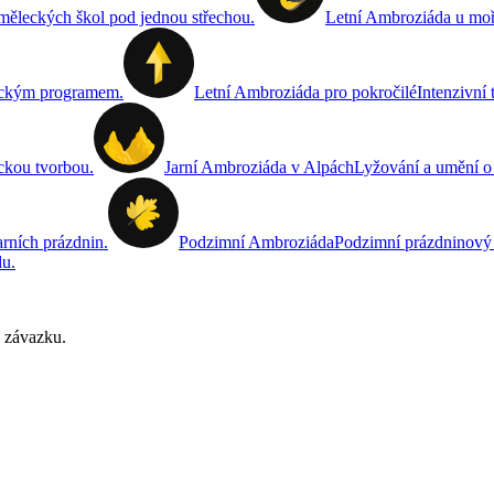
uměleckých škol pod jednou střechou.
Letní Ambroziáda u mo
leckým programem.
Letní Ambroziáda pro pokročilé
Intenzivní 
eckou tvorbou.
Jarní Ambroziáda v Alpách
Lyžování a umění o
rních prázdnin.
Podzimní Ambroziáda
Podzimní prázdninový
du.
z závazku.