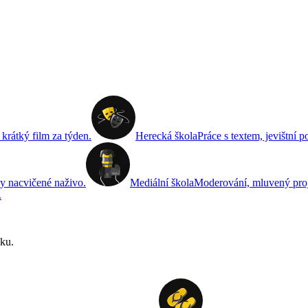
 krátký film za týden.
Herecká škola
Práce s textem, jevištní
y nacvičené naživo.
Mediální škola
Moderování, mluvený proje
.
zku.