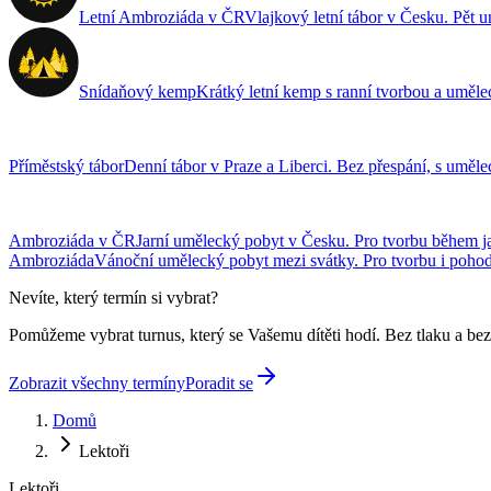
Letní Ambroziáda v ČR
Vlajkový letní tábor v Česku. Pět 
Snídaňový kemp
Krátký letní kemp s ranní tvorbou a umě
Příměstský tábor
Denní tábor v Praze a Liberci. Bez přespání, s uměl
Ambroziáda v ČR
Jarní umělecký pobyt v Česku. Pro tvorbu během ja
Ambroziáda
Vánoční umělecký pobyt mezi svátky. Pro tvorbu i poho
Nevíte, který termín si vybrat?
Pomůžeme vybrat turnus, který se Vašemu dítěti hodí. Bez tlaku a be
Zobrazit všechny termíny
Poradit se
Domů
Lektoři
Lektoři