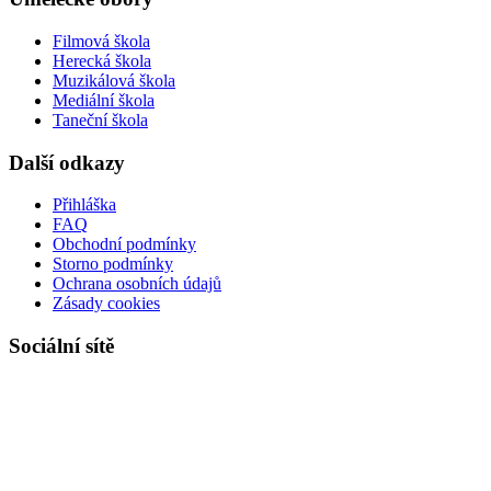
Filmová škola
Herecká škola
Muzikálová škola
Mediální škola
Taneční škola
Další odkazy
Přihláška
FAQ
Obchodní podmínky
Storno podmínky
Ochrana osobních údajů
Zásady cookies
Sociální sítě