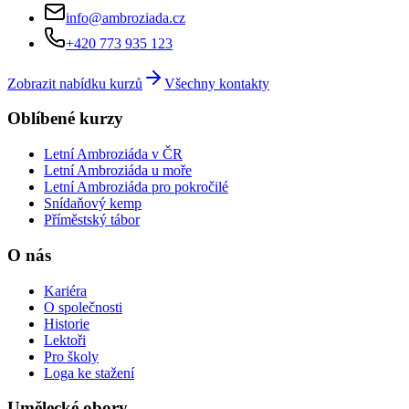
info@ambroziada.cz
+420 773 935 123
Zobrazit nabídku kurzů
Všechny kontakty
Oblíbené kurzy
Letní Ambroziáda v ČR
Letní Ambroziáda u moře
Letní Ambroziáda pro pokročilé
Snídaňový kemp
Příměstský tábor
O nás
Kariéra
O společnosti
Historie
Lektoři
Pro školy
Loga ke stažení
Umělecké obory