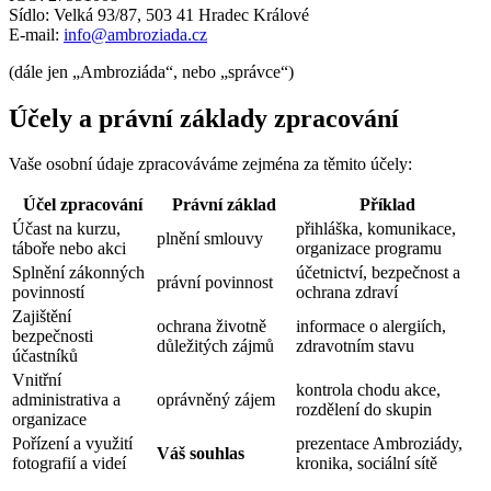
Sídlo: Velká 93/87, 503 41 Hradec Králové
E-mail:
info@ambroziada.cz
(dále jen „Ambroziáda“, nebo „správce“)
Účely a právní základy zpracování
Vaše osobní údaje zpracováváme zejména za těmito účely:
Účel zpracování
Právní základ
Příklad
Účast na kurzu,
přihláška, komunikace,
plnění smlouvy
táboře nebo akci
organizace programu
Splnění zákonných
účetnictví, bezpečnost a
právní povinnost
povinností
ochrana zdraví
Zajištění
ochrana životně
informace o alergiích,
bezpečnosti
důležitých zájmů
zdravotním stavu
účastníků
Vnitřní
kontrola chodu akce,
administrativa a
oprávněný zájem
rozdělení do skupin
organizace
Pořízení a využití
prezentace Ambroziády,
Váš souhlas
fotografií a videí
kronika, sociální sítě