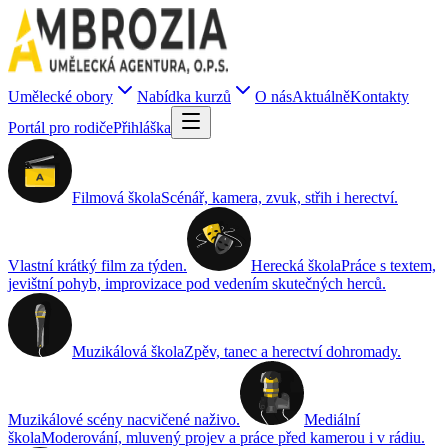
Umělecké obory
Nabídka kurzů
O nás
Aktuálně
Kontakty
Portál pro rodiče
Přihláška
Filmová škola
Scénář, kamera, zvuk, střih i herectví.
Vlastní krátký film za týden.
Herecká škola
Práce s textem,
jevištní pohyb, improvizace pod vedením skutečných herců.
Muzikálová škola
Zpěv, tanec a herectví dohromady.
Muzikálové scény nacvičené naživo.
Mediální
škola
Moderování, mluvený projev a práce před kamerou i v rádiu.