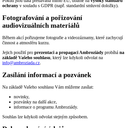
Pokud jsou data předávána mimo EU, dbáme na
vysoký standard
ochrany
v souladu s GDPR (např. standardní smluvní doložky).
Fotografování a pořizování
audiovizuálních materiálů
Během akcí pořizujeme fotografie a videozáznamy, které zachycují
činnost a atmosféru kurzu.
Jejich použití pro
prezentaci a propagaci Ambroziády
probíhá
na
základě Vašeho souhlasu
, který lze kdykoli odvolat na
info@ambroziada.cz
.
Zasílání informací a pozvánek
Na základě Vašeho souhlasu Vám můžeme zasílat:
novinky,
pozvánky na další akce,
informace o programu Ambroziády.
Souhlas lze kdykoli odvolat stejným způsobem.