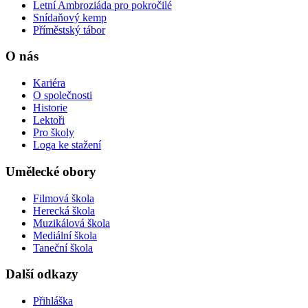
Letní Ambroziáda pro pokročilé
Snídaňový kemp
Příměstský tábor
O nás
Kariéra
O společnosti
Historie
Lektoři
Pro školy
Loga ke stažení
Umělecké obory
Filmová škola
Herecká škola
Muzikálová škola
Mediální škola
Taneční škola
Další odkazy
Přihláška