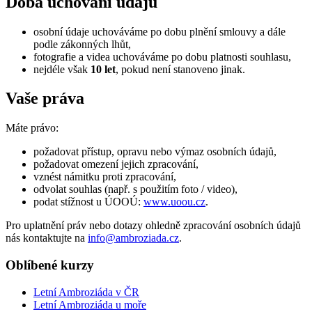
Doba uchování údajů
osobní údaje uchováváme po dobu plnění smlouvy a dále
podle zákonných lhůt,
fotografie a videa uchováváme po dobu platnosti souhlasu,
nejdéle však
10 let
, pokud není stanoveno jinak.
Vaše práva
Máte právo:
požadovat přístup, opravu nebo výmaz osobních údajů,
požadovat omezení jejich zpracování,
vznést námitku proti zpracování,
odvolat souhlas (např. s použitím foto / video),
podat stížnost u ÚOOÚ:
www.uoou.cz
.
Pro uplatnění práv nebo dotazy ohledně zpracování osobních údajů
nás kontaktujte na
info@ambroziada.cz
.
Oblíbené kurzy
Letní Ambroziáda v ČR
Letní Ambroziáda u moře