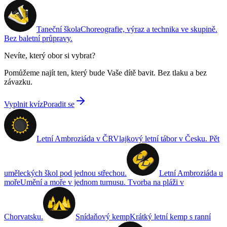
Taneční škola
Choreografie, výraz a technika ve skupině.
Bez baletní průpravy.
Nevíte, který obor si vybrat?
Pomůžeme najít ten, který bude Vaše dítě bavit. Bez tlaku a bez
závazku.
Vyplnit kvíz
Poradit se
Letní Ambroziáda v ČR
Vlajkový letní tábor v Česku. Pět
uměleckých škol pod jednou střechou.
Letní Ambroziáda u
moře
Umění a moře v jednom turnusu. Tvorba na pláži v
Chorvatsku.
Snídaňový kemp
Krátký letní kemp s ranní