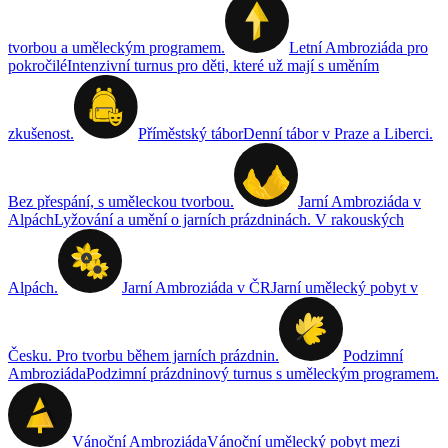
tvorbou a uměleckým programem.
Letní Ambroziáda pro
pokročilé
Intenzivní turnus pro děti, které už mají s uměním
zkušenost.
Příměstský tábor
Denní tábor v Praze a Liberci.
Bez přespání, s uměleckou tvorbou.
Jarní Ambroziáda v
Alpách
Lyžování a umění o jarních prázdninách. V rakouských
Alpách.
Jarní Ambroziáda v ČR
Jarní umělecký pobyt v
Česku. Pro tvorbu během jarních prázdnin.
Podzimní
Ambroziáda
Podzimní prázdninový turnus s uměleckým programem.
Vánoční Ambroziáda
Vánoční umělecký pobyt mezi